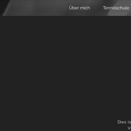
Über mich
Tennisschule
Dies i
V