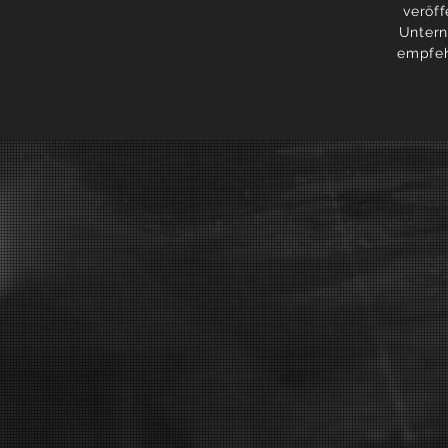
veröf
Untern
empfeh